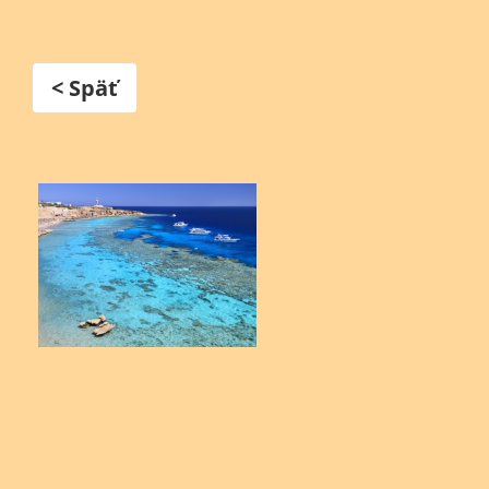
< Späť