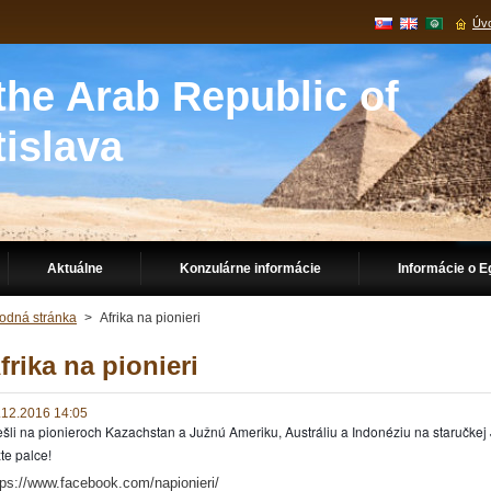
Úvo
he Arab Republic of
tislava
Aktuálne
Konzulárne informácie
Informácie o E
odná stránka
>
Afrika na pionieri
frika na pionieri
.12.2016 14:05
ešli
na pionieroch
Kazachstan a Južnú Ameriku, Austráliu a Indonéziu na staručkej J
te palce!
tps://www.facebook.com/napionieri/