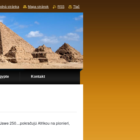
dná stránka
Mapa stránok
RSS
Tlač
gypte
Kontakt
awe 250....pokračujú Afrikou na pionieri,