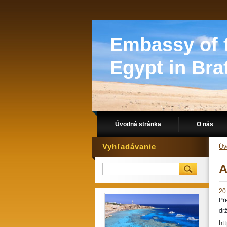
Embassy of t
Egypt in Bra
Úvodná stránka
O nás
Vyhľadávanie
Úv
A
20
Pr
drž
ht