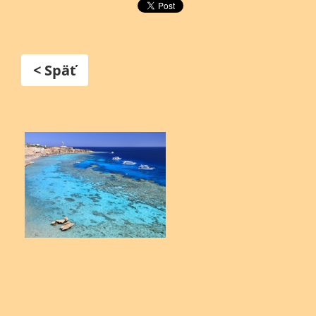
< Späť