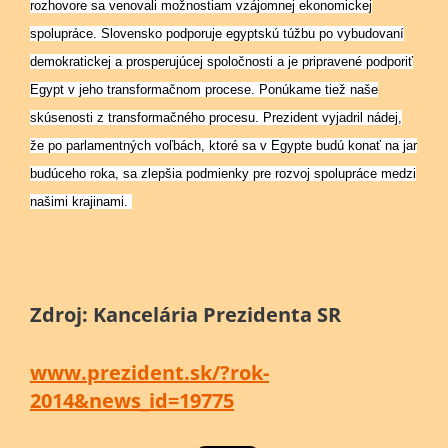
rozhovore sa venovali možnostiam vzájomnej ekonomickej
spolupráce. Slovensko podporuje egyptskú túžbu po vybudovaní
demokratickej a prosperujúcej spoločnosti a je pripravené podporiť
Egypt v jeho transformačnom procese. Ponúkame tiež naše
skúsenosti z transformačného procesu. Prezident vyjadril nádej,
že po parlamentných voľbách, ktoré sa v Egypte budú konať na jar
budúceho roka, sa zlepšia podmienky pre rozvoj spolupráce medzi
našimi krajinami.
Zdroj: Kancelária Prezidenta SR
www.prezident.sk/?rok-
2014&news_id=19775